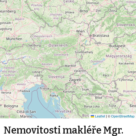
Leaflet
|
©
OpenStreetMap
Nemovitosti makléře Mgr.