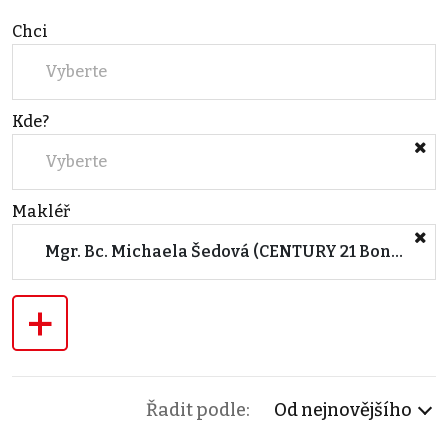
Chci
Vyberte
Kde?
Vyberte
Makléř
Mgr. Bc. Michaela Šedová (CENTURY 21 Bonus Brno)
+
Řadit podle:
Od nejnovějšího