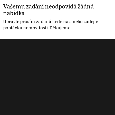
Vašemu zadání neodpovídá žádná
nabídka
Upravte prosím zadaná kritéria a nebo zadejte
poptávku nemovitosti. Děkujeme
Obchodní podmínky
Pravidla inzerce
Ceník
Registrace
Kontakt
© 2022 - 2026 Copyright CZECH NEWS CENTER a.s. a dodavatelé
obsahu |
Autorská práva k publikovaným materiálům
|
Podmínky pro
užívání služby informační společnosti
|
Informace o zpracování
osobních údajů
|
Cookies
|
Nastavení soukromí
|
Vlastnická
struktura
|
Jednotné kontaktní místo / Single Point of Contact
|
Podat