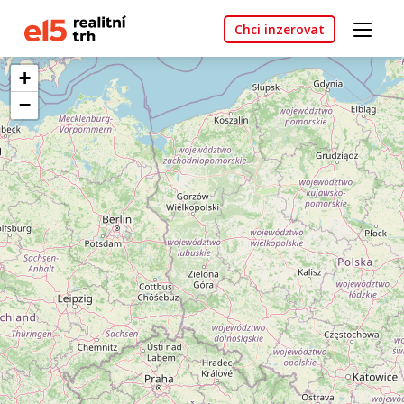
Chci inzerovat
+
−