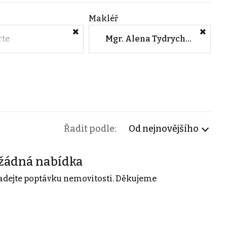
Makléř
rte
Mgr. Alena Tydrychová (M&M reality)
Řadit podle:
Od nejnovějšího
žádná nabídka
adejte poptávku nemovitosti. Děkujeme