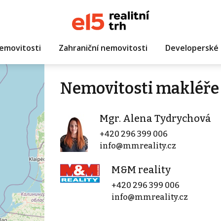
emovitosti
Zahraniční nemovitosti
Developerské 
Nemovitosti makléře
Mgr. Alena Tydrychová
+420 296 399 006
info@mmreality.cz
M&M reality
+420 296 399 006
info@mmreality.cz