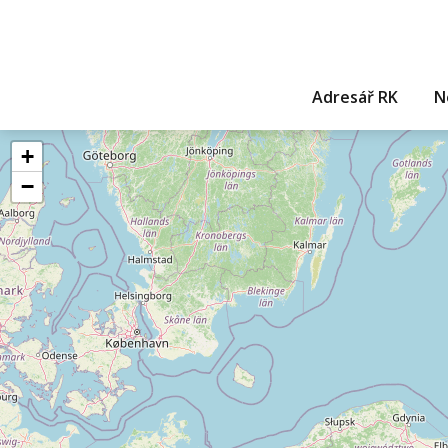
Adresář RK
N
+
−