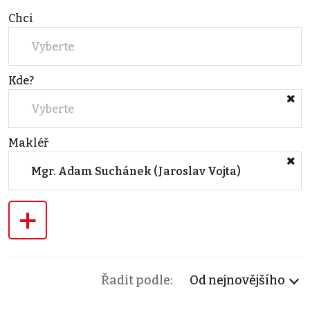
Chci
Vyberte
Kde?
Vyberte
Makléř
Mgr. Adam Suchánek (Jaroslav Vojta)
+
Řadit podle:
Od nejnovějšího