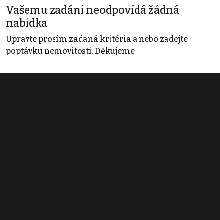
Vašemu zadání neodpovídá žádná
nabídka
Upravte prosím zadaná kritéria a nebo zadejte
poptávku nemovitosti. Děkujeme
Obchodní podmínky
Pravidla inzerce
Ceník
Registrace
Kontakt
© 2022 - 2026 Copyright CZECH NEWS CENTER a.s. a dodavatelé
obsahu |
Autorská práva k publikovaným materiálům
|
Podmínky pro
užívání služby informační společnosti
|
Informace o zpracování
osobních údajů
|
Cookies
|
Nastavení soukromí
|
Vlastnická
struktura
|
Jednotné kontaktní místo / Single Point of Contact
|
Podat