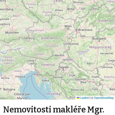
Leaflet
|
©
OpenStreetMap
Nemovitosti makléře Mgr.