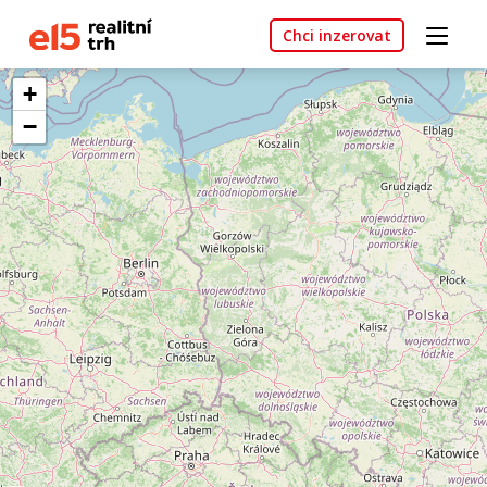
Chci inzerovat
+
−