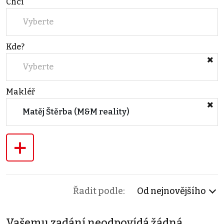
Chci
Vyberte
Kde?
Vyberte
Makléř
Matěj Štěrba (M&M reality)
+
Řadit podle:
Od nejnovějšího
Vašemu zadání neodpovídá žádná