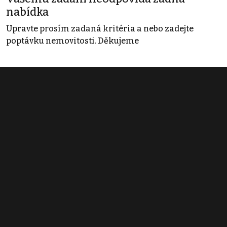
nabídka
Upravte prosím zadaná kritéria a nebo zadejte
poptávku nemovitosti. Děkujeme
Obchodní podmínky
Pravidla inzerce
Ceník
Registrace
Kontakt
© 2022 - 2026 Copyright CZECH NEWS CENTER a.s. a dodavatelé
obsahu |
Autorská práva k publikovaným materiálům
|
Podmínky pro
užívání služby informační společnosti
|
Informace o zpracování
osobních údajů
|
Cookies
|
Nastavení soukromí
|
Vlastnická
struktura
|
Jednotné kontaktní místo / Single Point of Contact
|
Podat
oznámení