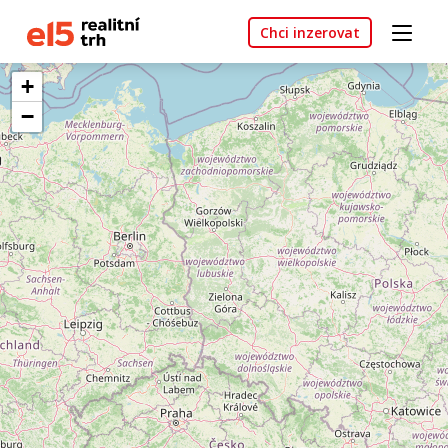
Chci inzerovat
+
−