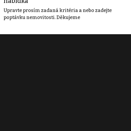
nabídka
Upravte prosím zadaná kritéria a nebo zadejte
poptávku nemovitosti. Děkujeme
Obchodní podmínky
Pravidla inzerce
Ceník
Registrace
Kontakt
© 2022 - 2026 Copyright CZECH NEWS CENTER a.s. a dodavatelé
obsahu |
Autorská práva k publikovaným materiálům
|
Podmínky pro
užívání služby informační společnosti
|
Informace o zpracování
osobních údajů
|
Cookies
|
Nastavení soukromí
|
Vlastnická
struktura
|
Jednotné kontaktní místo / Single Point of Contact
|
Podat
oznámení