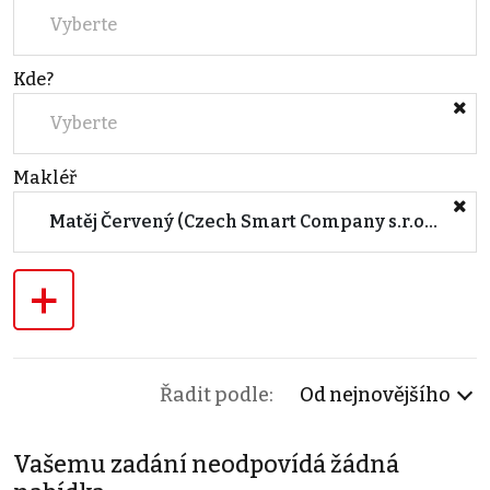
Vyberte
Kde?
Vyberte
Makléř
Matěj Červený (Czech Smart Company s.r.o. - pobočka České Budějovice)
+
Řadit podle:
Od nejnovějšího
Vašemu zadání neodpovídá žádná