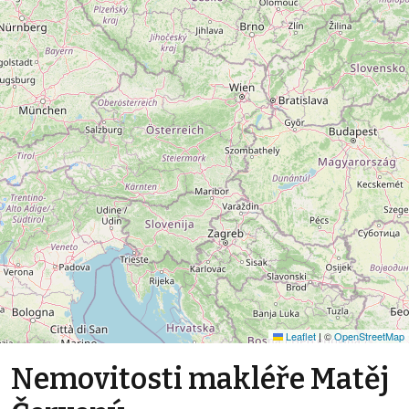
Leaflet
|
©
OpenStreetMap
Nemovitosti makléře Matěj