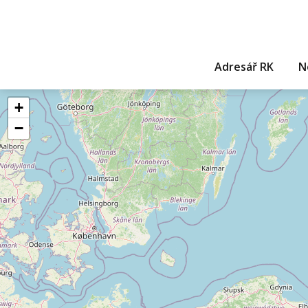
Adresář RK
N
+
−