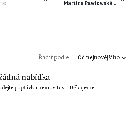
rte
Martina Pawlowská Reality
Řadit podle:
Od nejnovějšího
žádná nabídka
adejte poptávku nemovitosti. Děkujeme