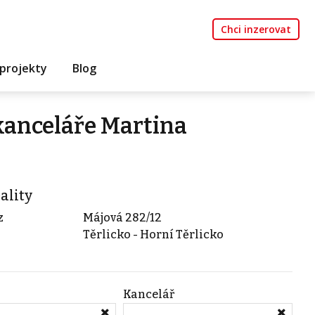
Chci inzerovat
projekty
Blog
 kanceláře Martina
ality
z
Májová 282/12
Těrlicko - Horní Těrlicko
Kancelář