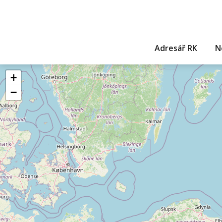
Adresář RK
N
+
−