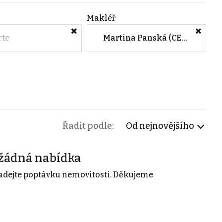
Makléř
rte
Martina Panská (CENTURY 21 4fin Reality Praha, Ke Štvanici)
Řadit podle:
Od nejnovějšího
žádná nabídka
adejte poptávku nemovitosti. Děkujeme