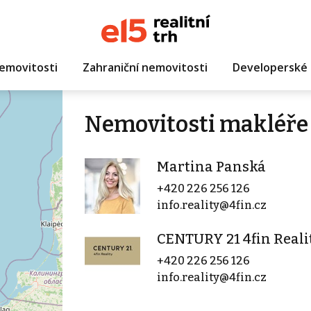
emovitosti
Zahraniční nemovitosti
Developerské 
Nemovitosti makléře
Martina Panská
+420 226 256 126
info.reality@4fin.cz
CENTURY 21 4fin Realit
+420 226 256 126
info.reality@4fin.cz