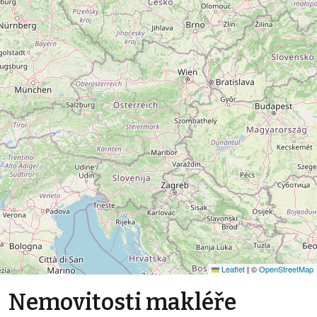
Leaflet
|
©
OpenStreetMap
Nemovitosti makléře