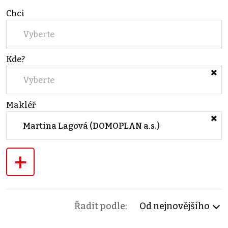
Chci
Vyberte
Kde?
Vyberte
Makléř
Martina Lagová (DOMOPLAN a.s.)
+
Řadit podle:
Od nejnovějšího