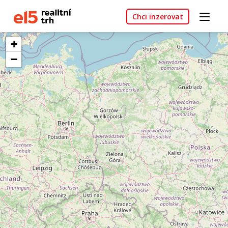
Chci inzerovat
+
−