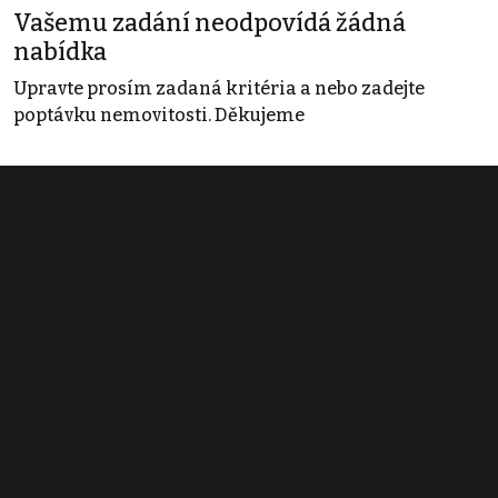
Vašemu zadání neodpovídá žádná
nabídka
Upravte prosím zadaná kritéria a nebo zadejte
poptávku nemovitosti. Děkujeme
Obchodní podmínky
Pravidla inzerce
Ceník
Registrace
Kontakt
© 2022 - 2026 Copyright CZECH NEWS CENTER a.s. a dodavatelé
obsahu |
Autorská práva k publikovaným materiálům
|
Podmínky pro
užívání služby informační společnosti
|
Informace o zpracování
osobních údajů
|
Cookies
|
Nastavení soukromí
|
Vlastnická
struktura
|
Jednotné kontaktní místo / Single Point of Contact
|
Podat