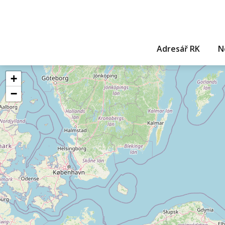
Adresář RK
N
+
−