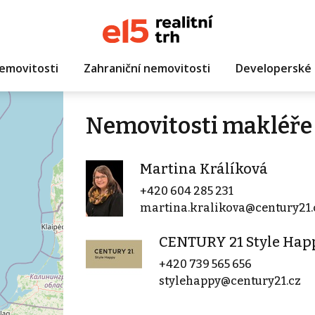
emovitosti
Zahraniční nemovitosti
Developerské 
Nemovitosti makléře
Martina Králíková
+420 604 285 231
martina.kralikova@century21.
CENTURY 21 Style Hap
+420 739 565 656
stylehappy@century21.cz