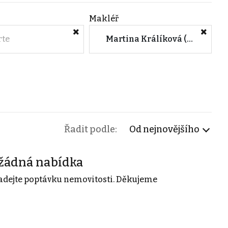
Makléř
rte
Martina Králíková (CENTURY 21 Style Happy)
Řadit podle:
Od nejnovějšího
žádná nabídka
adejte poptávku nemovitosti. Děkujeme