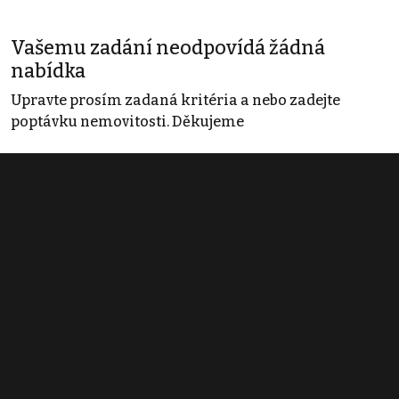
Vašemu zadání neodpovídá žádná
nabídka
Upravte prosím zadaná kritéria a nebo zadejte
poptávku nemovitosti. Děkujeme
Obchodní podmínky
Pravidla inzerce
Ceník
Registrace
Kontakt
© 2022 - 2026 Copyright CZECH NEWS CENTER a.s. a dodavatelé
obsahu |
Autorská práva k publikovaným materiálům
|
Podmínky pro
užívání služby informační společnosti
|
Informace o zpracování