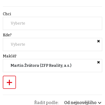
Chci
Vyberte
Kde?
Vyberte
Makléř
Martin Žvátora (ZFP Reality, a.s.)
+
Řadit podle:
Od nejnovějšího