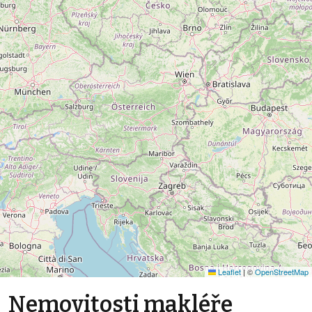
Leaflet
|
©
OpenStreetMap
Nemovitosti makléře