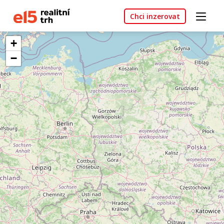
Chci inzerovat
+
−