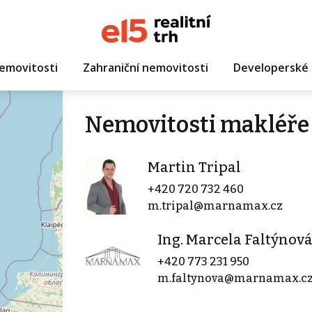
emovitosti
Zahraniční nemovitosti
Developerské 
Nemovitosti makléře 
Martin Tripal
+420 720 732 460
m.tripal@marnamax.cz
Ing. Marcela Faltýnov
+420 773 231 950
m.faltynova@marnamax.c