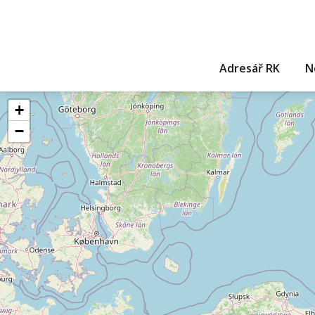
Adresář RK
N
+
−