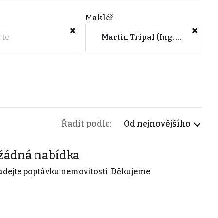
Makléř
rte
Martin Tripal (Ing. Marcela Faltýnová)
Řadit podle:
Od nejnovějšího
žádná nabídka
adejte poptávku nemovitosti. Děkujeme