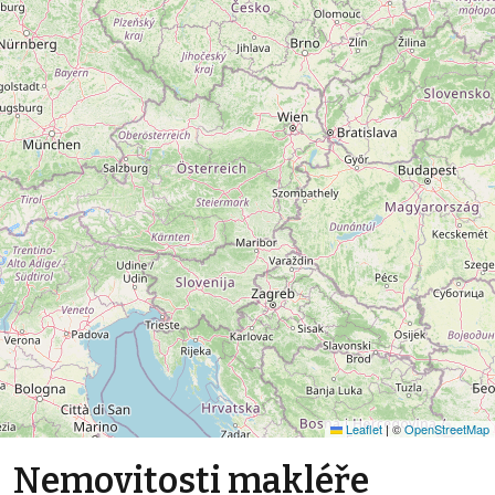
Leaflet
|
©
OpenStreetMap
Nemovitosti makléře