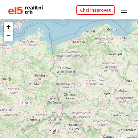
Chci inzerovat
+
−