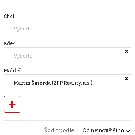
Chci
Vyberte
Kde?
Vyberte
Makléř
Martin Šmerda (ZFP Reality, a.s.)
+
Řadit podle:
Od nejnovějšího