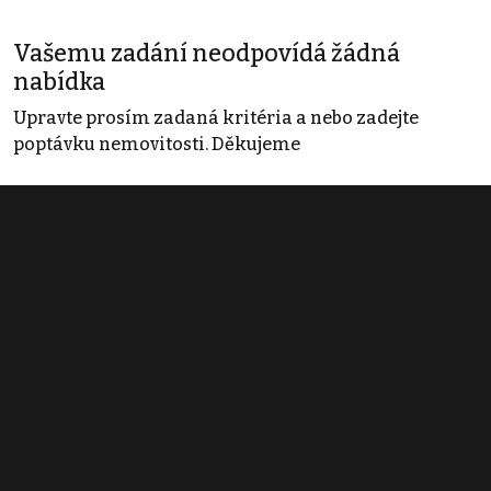
Vašemu zadání neodpovídá žádná
nabídka
Upravte prosím zadaná kritéria a nebo zadejte
poptávku nemovitosti. Děkujeme
Obchodní podmínky
Pravidla inzerce
Ceník
Registrace
Kontakt
© 2022 - 2026 Copyright CZECH NEWS CENTER a.s. a dodavatelé
obsahu |
Autorská práva k publikovaným materiálům
|
Podmínky pro
užívání služby informační společnosti
|
Informace o zpracování