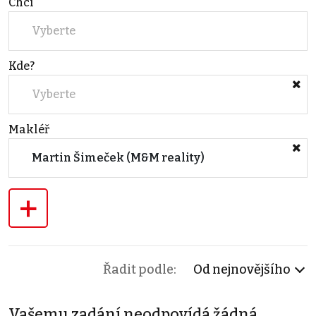
Chci
Vyberte
Kde?
Vyberte
Makléř
Martin Šimeček (M&M reality)
+
Řadit podle:
Od nejnovějšího
Vašemu zadání neodpovídá žádná