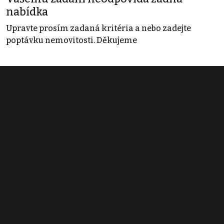
nabídka
Upravte prosím zadaná kritéria a nebo zadejte
poptávku nemovitosti. Děkujeme
Obchodní podmínky
Pravidla inzerce
Ceník
Registrace
Kontakt
© 2022 - 2026 Copyright CZECH NEWS CENTER a.s. a dodavatelé
obsahu |
Autorská práva k publikovaným materiálům
|
Podmínky pro
užívání služby informační společnosti
|
Informace o zpracování
osobních údajů
|
Cookies
|
Nastavení soukromí
|
Vlastnická
struktura
|
Jednotné kontaktní místo / Single Point of Contact
|
Podat
oznámení