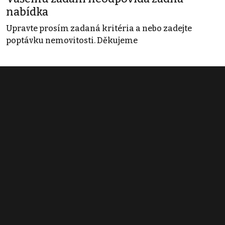
nabídka
Upravte prosím zadaná kritéria a nebo zadejte
poptávku nemovitosti. Děkujeme
Obchodní podmínky
Pravidla inzerce
Ceník
Registrace
Kontakt
© 2022 - 2026 Copyright CZECH NEWS CENTER a.s. a dodavatelé
obsahu |
Autorská práva k publikovaným materiálům
|
Podmínky pro
užívání služby informační společnosti
|
Informace o zpracování
osobních údajů
|
Cookies
|
Nastavení soukromí
|
Vlastnická
struktura
|
Jednotné kontaktní místo / Single Point of Contact
|
Podat
oznámení