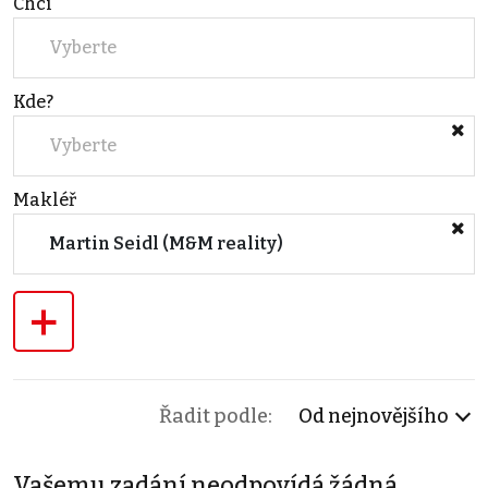
Chci
Vyberte
Kde?
Vyberte
Makléř
Martin Seidl (M&M reality)
+
Řadit podle:
Od nejnovějšího
Vašemu zadání neodpovídá žádná