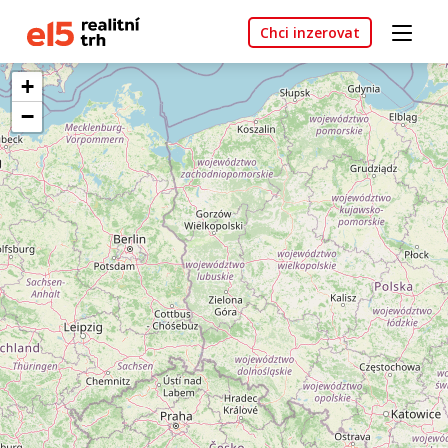
Chci inzerovat
+
−