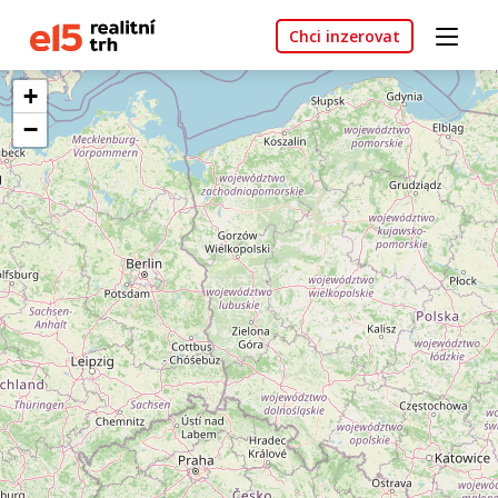
Chci inzerovat
+
−