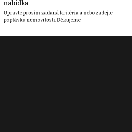
nabídka
Upravte prosím zadaná kritéria a nebo zadejte
poptávku nemovitosti. Děkujeme
Obchodní podmínky
Pravidla inzerce
Ceník
Registrace
Kontakt
© 2022 - 2026 Copyright CZECH NEWS CENTER a.s. a dodavatelé
obsahu |
Autorská práva k publikovaným materiálům
|
Podmínky pro
užívání služby informační společnosti
|
Informace o zpracování
osobních údajů
|
Cookies
|
Nastavení soukromí
|
Vlastnická
struktura
|
Jednotné kontaktní místo / Single Point of Contact
|
Podat
oznámení