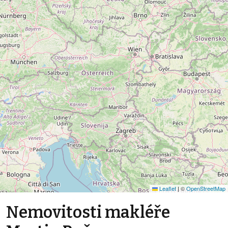
Leaflet
|
©
OpenStreetMap
Nemovitosti makléře