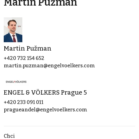
Martin Pužman
Martin Pužman
+420 732 154 652
martin.puzman@engelvoelkers.com
ENGEL & VÖLKERS Prague 5
+420 233 091 011
pragueandel@engelvoelkers.com
Chci