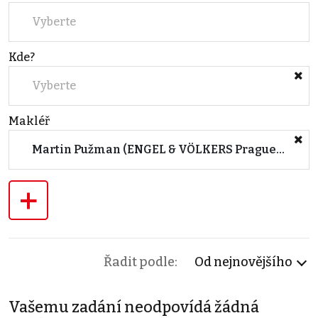
Vyberte
Kde?
Vyberte
Makléř
Martin Pužman (ENGEL & VÖLKERS Prague 5)
+
Řadit podle:
Od nejnovějšího
Vašemu zadání neodpovídá žádná