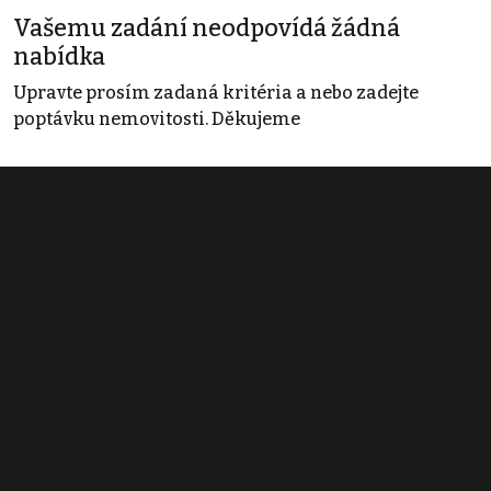
Vašemu zadání neodpovídá žádná
nabídka
Upravte prosím zadaná kritéria a nebo zadejte
poptávku nemovitosti. Děkujeme
Obchodní podmínky
Pravidla inzerce
Ceník
Registrace
Kontakt
© 2022 - 2026 Copyright CZECH NEWS CENTER a.s. a dodavatelé
obsahu |
Autorská práva k publikovaným materiálům
|
Podmínky pro
užívání služby informační společnosti
|
Informace o zpracování
osobních údajů
|
Cookies
|
Nastavení soukromí
|
Vlastnická
struktura
|
Jednotné kontaktní místo / Single Point of Contact
|
Podat