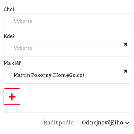
Chci
Vyberte
Kde?
Vyberte
Makléř
Martin Pokorný (HomeGo.cz)
+
Řadit podle:
Od nejnovějšího