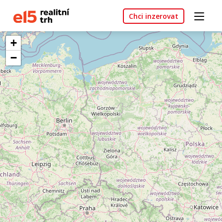
Chci inzerovat
+
−