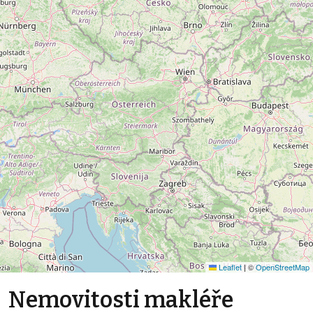
Leaflet
|
©
OpenStreetMap
Nemovitosti makléře