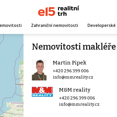
emovitosti
Zahraniční nemovitosti
Developerské 
Nemovitosti makléře
Martin Pipek
+420 296 399 006
info@mmreality.cz
M&M reality
+420 296 399 006
info@mmreality.cz