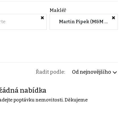
Makléř
rte
Martin Pipek (M&M reality)
Řadit podle:
Od nejnovějšího
žádná nabídka
adejte poptávku nemovitosti. Děkujeme