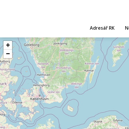
Adresář RK
N
+
−