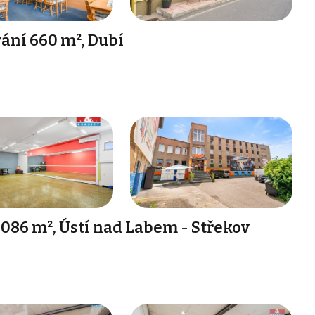
ání 660 m², Dubí
086 m², Ústí nad Labem - Střekov