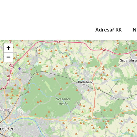
Adresář RK
N
+
−