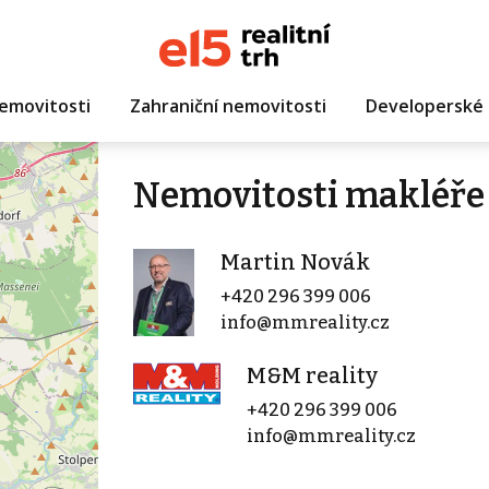
emovitosti
Zahraniční nemovitosti
Developerské 
Nemovitosti makléře
Martin Novák
+420 296 399 006
info@mmreality.cz
M&M reality
+420 296 399 006
info@mmreality.cz