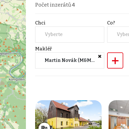
Počet inzerátů
4
Chci
Co?
Vyberte
Vybe
Makléř
+
Martin Novák (M&M reality)