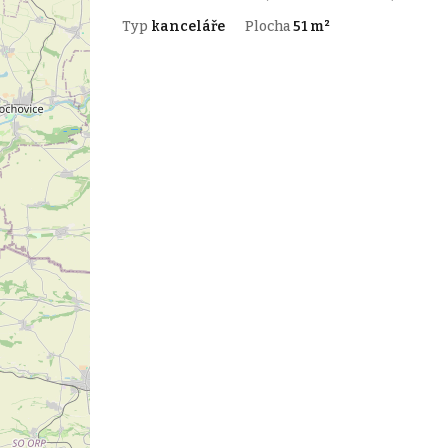
Typ
kanceláře
Plocha
51 m²