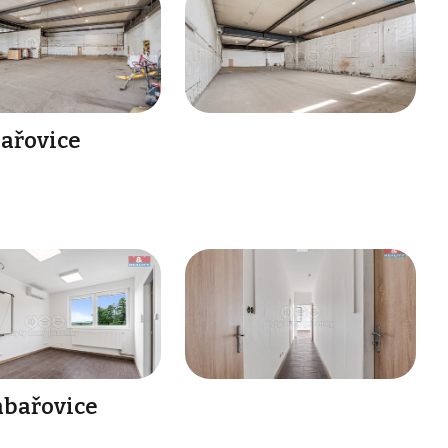
ařovice
abařovice