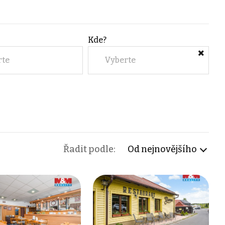
Kde?
rte
Vyberte
Řadit podle:
Od nejnovějšího