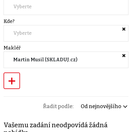
Vyberte
Kde?
Vyberte
Makléř
Martin Musil (SKLADUJ.cz)
+
Řadit podle:
Od nejnovějšího
Vašemu zadání neodpovídá žádná