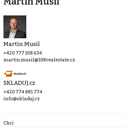
Martin Musil
Martin Musil
+420 777 108 634
martin.musil@108realestate.cz
SKLADUJ.cz
+420 774 881 774
info@skladuj.cz
Chci