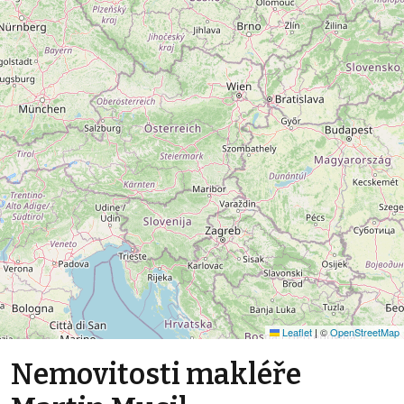
Leaflet
|
©
OpenStreetMap
Nemovitosti makléře