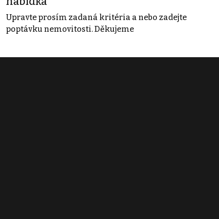
nabídka
Upravte prosím zadaná kritéria a nebo zadejte
poptávku nemovitosti. Děkujeme
Obchodní podmínky
Pravidla inzerce
Ceník
Registrace
Kontakt
© 2022 - 2026 Copyright CZECH NEWS CENTER a.s. a dodavatelé
obsahu |
Autorská práva k publikovaným materiálům
|
Podmínky pro
užívání služby informační společnosti
|
Informace o zpracování
osobních údajů
|
Cookies
|
Nastavení soukromí
|
Vlastnická
struktura
|
Jednotné kontaktní místo / Single Point of Contact
|
Podat
oznámení