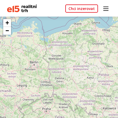
Chci inzerovat
+
−