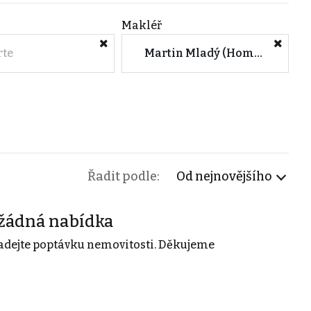
Makléř
rte
Martin Mladý (HomeGo.cz)
Řadit podle:
Od nejnovějšího
žádná nabídka
adejte poptávku nemovitosti. Děkujeme