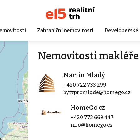
emovitosti
Zahraniční nemovitosti
Developerské 
Nemovitosti makléře
Martin Mladý
+420 722 733 299
bytypromlade@homego.cz
HomeGo.cz
+420 773 669 447
info@homego.cz