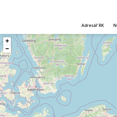
Adresář RK
N
+
−