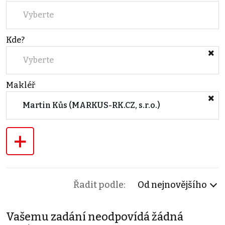
Vyberte
Kde?
Vyberte
Makléř
Martin Kůs (MARKUS-RK.CZ, s.r.o.)
+
Řadit podle:
Od nejnovějšího
Vašemu zadání neodpovídá žádná