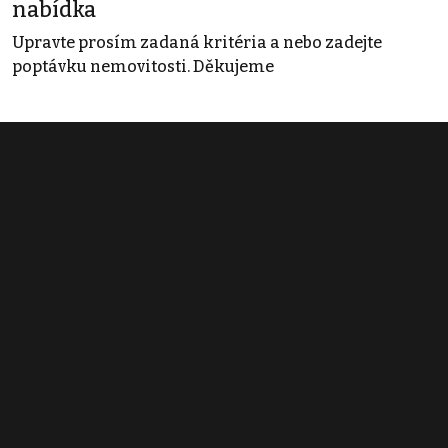
nabídka
Upravte prosím zadaná kritéria a nebo zadejte
poptávku nemovitosti. Děkujeme
Obchodní podmínky
Pravidla inzerce
Ceník
Registrace
Kontakt
© 2022 - 2026 Copyright CZECH NEWS CENTER a.s. a dodavatelé
obsahu |
Autorská práva k publikovaným materiálům
|
Podmínky pro
užívání služby informační společnosti
|
Informace o zpracování
osobních údajů
|
Cookies
|
Nastavení soukromí
|
Vlastnická
struktura
|
Jednotné kontaktní místo / Single Point of Contact
|
Podat
oznámení