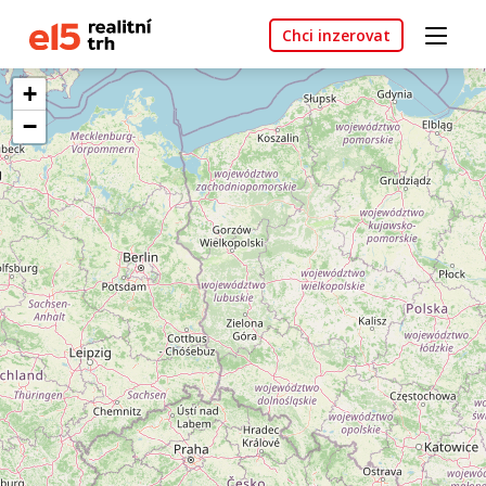
Chci inzerovat
+
−