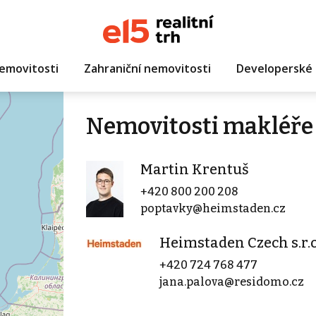
emovitosti
Zahraniční nemovitosti
Developerské 
Nemovitosti makléře
Martin Krentuš
+420 800 200 208
poptavky@heimstaden.cz
Heimstaden Czech s.r.o
+420 724 768 477
jana.palova@residomo.cz