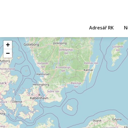
Adresář RK
N
+
−