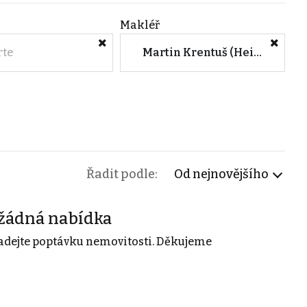
Makléř
rte
Martin Krentuš (Heimstaden Czech s.r.o.)
Řadit podle:
Od nejnovějšího
žádná nabídka
adejte poptávku nemovitosti. Děkujeme