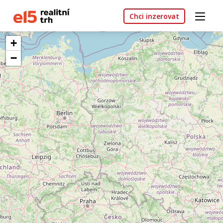
Chci inzerovat
+
−