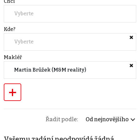
Chci
Vyberte
Kde?
Vyberte
Makléř
Martin Brůžek (M&M reality)
+
Řadit podle:
Od nejnovějšího
Vašemu zadání neodpovídá žádná