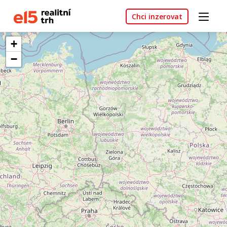
Chci inzerovat
+
−