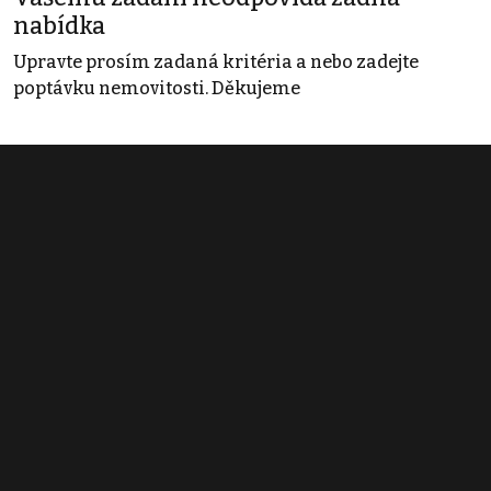
nabídka
Upravte prosím zadaná kritéria a nebo zadejte
poptávku nemovitosti. Děkujeme
Obchodní podmínky
Pravidla inzerce
Ceník
Registrace
Kontakt
© 2022 - 2026 Copyright CZECH NEWS CENTER a.s. a dodavatelé
obsahu |
Autorská práva k publikovaným materiálům
|
Podmínky pro
užívání služby informační společnosti
|
Informace o zpracování
osobních údajů
|
Cookies
|
Nastavení soukromí
|
Vlastnická
struktura
|
Jednotné kontaktní místo / Single Point of Contact
|
Podat
oznámení