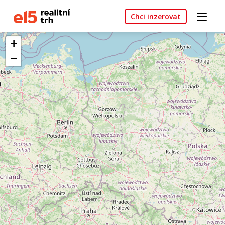
Chci inzerovat
+
−