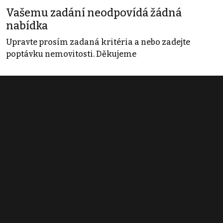
Vašemu zadání neodpovídá žádná
nabídka
Upravte prosím zadaná kritéria a nebo zadejte
poptávku nemovitosti. Děkujeme
Obchodní podmínky
Pravidla inzerce
Ceník
Registrace
Kontakt
© 2022 - 2026 Copyright CZECH NEWS CENTER a.s. a dodavatelé
obsahu |
Autorská práva k publikovaným materiálům
|
Podmínky pro
užívání služby informační společnosti
|
Informace o zpracování
osobních údajů
|
Cookies
|
Nastavení soukromí
|
Vlastnická
struktura
|
Jednotné kontaktní místo / Single Point of Contact
|
Podat