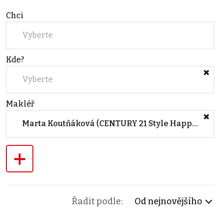
Chci
Vyberte
Kde?
Vyberte
Makléř
Marta Koutňáková (CENTURY 21 Style Happy)
+
Řadit podle:
Od nejnovějšího