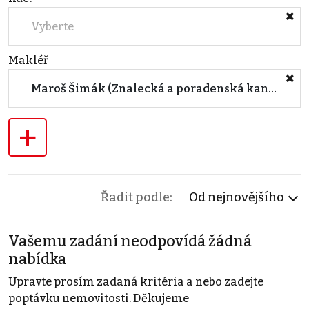
Vyberte
Makléř
Maroš Šimák (Znalecká a poradenská kancelář s.r.o.)
+
Řadit podle:
Od nejnovějšího
Vašemu zadání neodpovídá žádná
nabídka
Upravte prosím zadaná kritéria a nebo zadejte
poptávku nemovitosti. Děkujeme