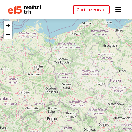
Chci inzerovat
+
−