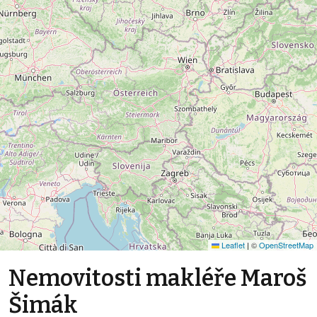
Leaflet
|
©
OpenStreetMap
Nemovitosti makléře Maroš
Šimák