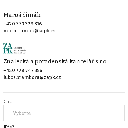
Maroš Šimák
+420 770 329 816
maros.simak@zapk.cz
Znalecká a poradenská kancelář s.r.o.
+420 778 747 356
lubos.brambora@zapk.cz
Chci
Vyberte
Kde?