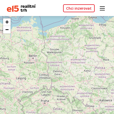
Chci inzerovat
+
−