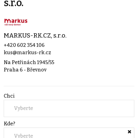
s.r.o.
MARKUS-RK.CZ, s.r.o.
+420 602 354 106
kus@markus-rk.cz
Na Petřinách 1945/55
Praha 6 - Břevnov
Chci
Vyberte
Kde?
Vyberte