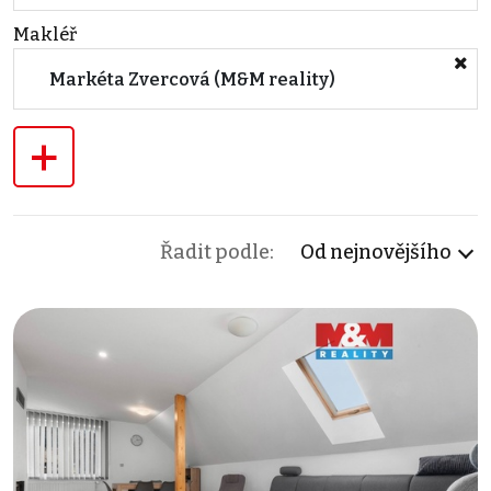
Makléř
Markéta Zvercová (M&M reality)
+
Řadit podle:
Od nejnovějšího