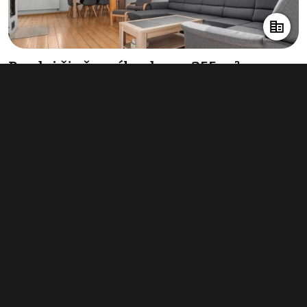
Prodej činžovního domu 355 m²,
Červená Voda
info v RK
Typ
činžovní domy
Plocha
355 m²
Obchodní podmínky
Pravidla inzerce
Ceník
Registrace
Kontakt