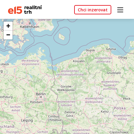
Chci inzerovat
+
−