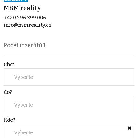
M&M reality
+420 296 399 006
info@mmreality.cz
Počet inzerátů
1
Chci
Vyberte
Co?
Vyberte
Kde?
Vyberte