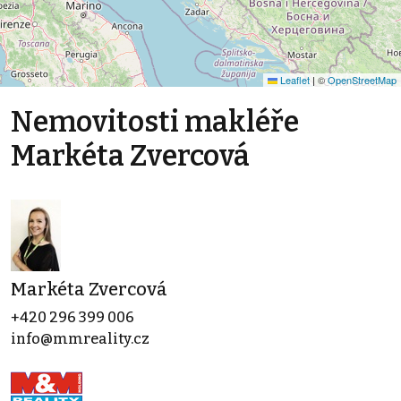
Leaflet
|
©
OpenStreetMap
Nemovitosti makléře
Markéta Zvercová
Markéta Zvercová
+420 296 399 006
info@mmreality.cz