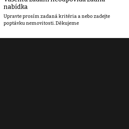
nabídka
Upravte prosím zadaná kritéria a nebo zadejte
poptávku nemovitosti. Děkujeme
Obchodní podmínky
Pravidla inzerce
Ceník
Registrace
Kontakt
© 2022 - 2026 Copyright CZECH NEWS CENTER a.s. a dodavatelé
obsahu |
Autorská práva k publikovaným materiálům
|
Podmínky pro
užívání služby informační společnosti
|
Informace o zpracování
osobních údajů
|
Cookies
|
Nastavení soukromí
|
Vlastnická
struktura
|
Jednotné kontaktní místo / Single Point of Contact
|
Podat
oznámení