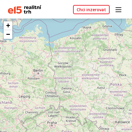
Chci inzerovat
+
−