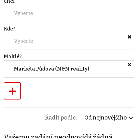
Chci
Vyberte
Kde?
Vyberte
Makléř
Markéta Půdová (M&M reality)
+
Řadit podle:
Od nejnovějšího
Vašemu zadání neodpovídá žádná