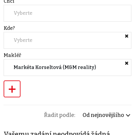
Chci
Vyberte
Kde?
Vyberte
Makléř
Markéta Korseltová (M&M reality)
+
Řadit podle:
Od nejnovějšího
Vašemu zadání neodpovídá žádná