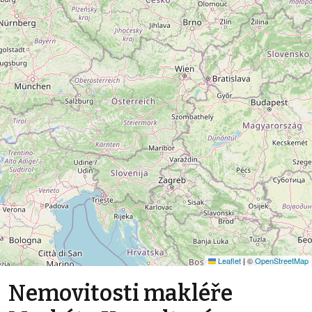
Leaflet
|
©
OpenStreetMap
Nemovitosti makléře