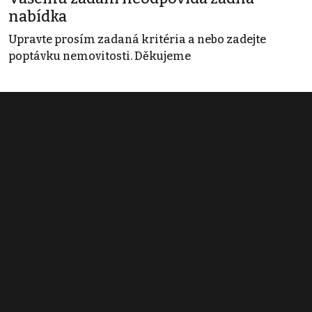
nabídka
Upravte prosím zadaná kritéria a nebo zadejte
poptávku nemovitosti. Děkujeme
Obchodní podmínky
Pravidla inzerce
Ceník
Registrace
Kontakt
© 2022 - 2026 Copyright CZECH NEWS CENTER a.s. a dodavatelé
obsahu |
Autorská práva k publikovaným materiálům
|
Podmínky pro
užívání služby informační společnosti
|
Informace o zpracování
osobních údajů
|
Cookies
|
Nastavení soukromí
|
Vlastnická
struktura
|
Jednotné kontaktní místo / Single Point of Contact
|
Podat
oznámení