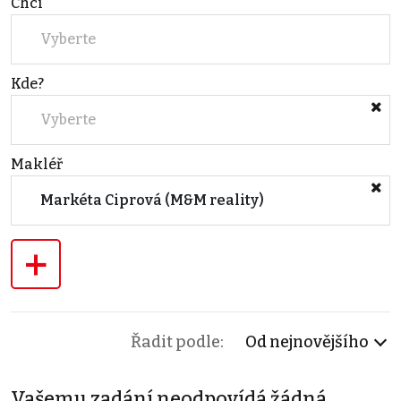
Chci
Vyberte
Kde?
Vyberte
Makléř
Markéta Ciprová (M&M reality)
+
Řadit podle:
Od nejnovějšího
Vašemu zadání neodpovídá žádná