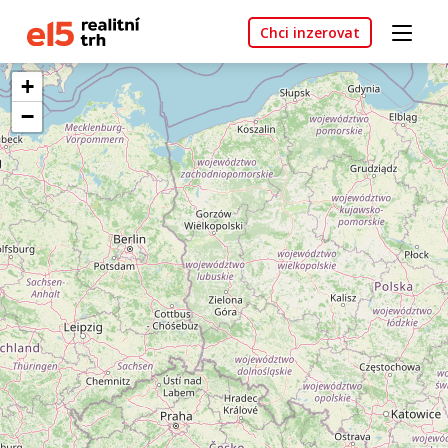
Chci inzerovat
+
−