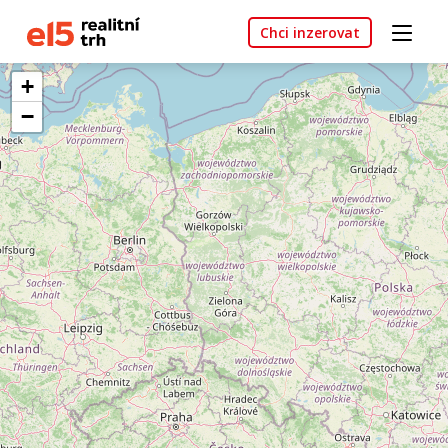
Chci inzerovat
+
−