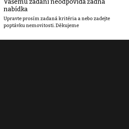
Vašemu zadání neodpovídá žádná
nabídka
Upravte prosím zadaná kritéria a nebo zadejte
poptávku nemovitosti. Děkujeme
Obchodní podmínky
Pravidla inzerce
Ceník
Registrace
Kontakt
© 2022 - 2026 Copyright CZECH NEWS CENTER a.s. a dodavatelé
obsahu |
Autorská práva k publikovaným materiálům
|
Podmínky pro
užívání služby informační společnosti
|
Informace o zpracování
osobních údajů
|
Cookies
|
Nastavení soukromí
|
Vlastnická
struktura
|
Jednotné kontaktní místo / Single Point of Contact
|
Podat
oznámení