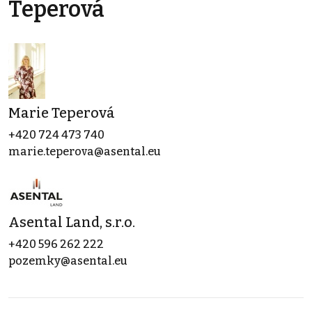
Teperová
Marie Teperová
+420 724 473 740
marie.teperova@asental.eu
Asental Land, s.r.o.
+420 596 262 222
pozemky@asental.eu