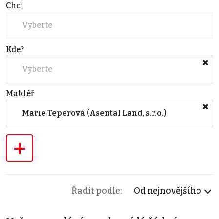
Chci
Vyberte
Kde?
Vyberte
Makléř
Marie Teperová (Asental Land, s.r.o.)
+
Řadit podle:
Od nejnovějšího