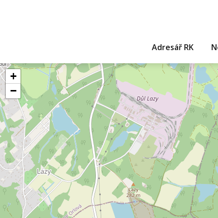
Adresář RK
N
+
−