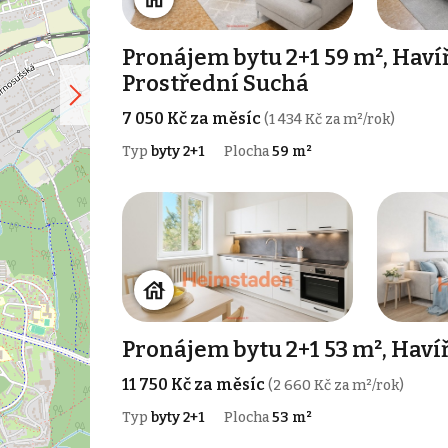
Pronájem bytu 2+1 59 m², Haví
Prostřední Suchá
7 050 Kč za měsíc
(1 434 Kč za m²/rok)
Typ
byty 2+1
Plocha
59 m²
Pronájem bytu 2+1 53 m², Haví
11 750 Kč za měsíc
(2 660 Kč za m²/rok)
Typ
byty 2+1
Plocha
53 m²