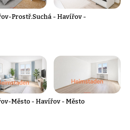
řov-Prostř.Suchá - Havířov -
řov-Město - Havířov - Město