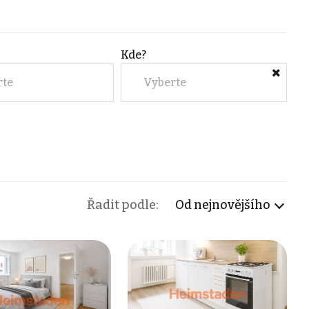
Kde?
rte
Vyberte
Řadit podle:
Od nejnovějšího