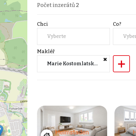
Počet inzerátů
2
Chci
Co?
Vyberte
Vybe
Makléř
+
Marie Kostomlatská (Heimstaden Czech s.r.o.)