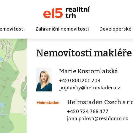
emovitosti
Zahraniční nemovitosti
Developerské 
Nemovitosti makléře
Marie Kostomlatská
+420 800 200 208
poptavky@heimstaden.cz
Heimstaden Czech s.r.o
+420 724 768 477
jana.palova@residomo.cz