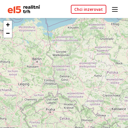
Chci inzerovat
+
−