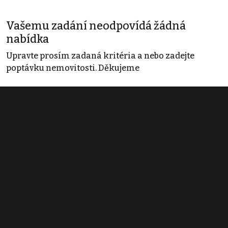
Vašemu zadání neodpovídá žádná
nabídka
Upravte prosím zadaná kritéria a nebo zadejte
poptávku nemovitosti. Děkujeme
Obchodní podmínky
Pravidla inzerce
Ceník
Registrace
Kontakt
© 2022 - 2026 Copyright CZECH NEWS CENTER a.s. a dodavatelé
obsahu |
Autorská práva k publikovaným materiálům
|
Podmínky pro
užívání služby informační společnosti
|
Informace o zpracování