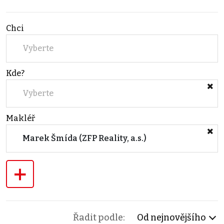
Chci
Vyberte
Kde?
Vyberte
Makléř
Marek Šmída (ZFP Reality, a.s.)
+
Řadit podle:
Od nejnovějšího