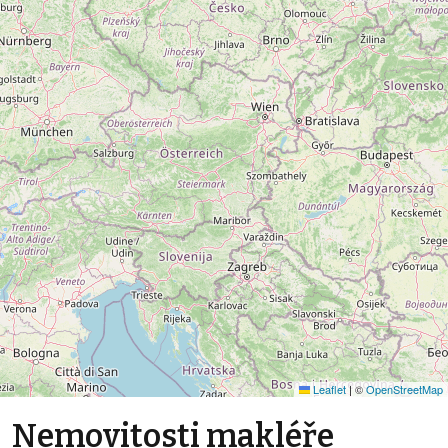
Leaflet
|
©
OpenStreetMap
Nemovitosti makléře