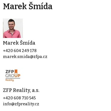
Marek Šmída
Marek Šmída
+420 604 249 178
marek.smida@zfpa.cz
ZFP Reality, a.s.
+420 608 710 545
info@zfpreality.cz