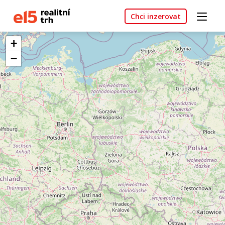
Chci inzerovat
+
−