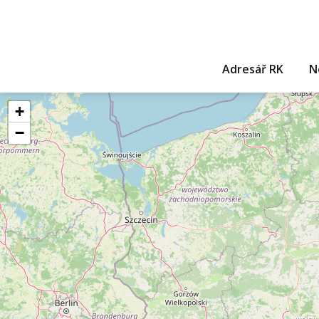
Adresář RK
N
+
−