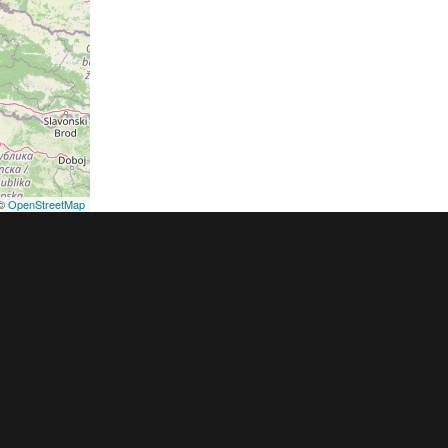
©
OpenStreetMap
podmínky
Pravidla inzerce
Ceník
Registrace
ER a.s. a dodavatelé obsahu |
Autorská práva k publikovaným materiálů
h údajů
|
Cookies
|
Nastavení soukromí
|
Vlastnická struktura
|
Jednotné k
oznámení