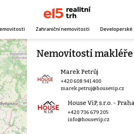
emovitosti
Zahraniční nemovitosti
Developerské 
Nemovitosti makléře
Marek Petrůj
+420 608 941 400
marek.petruj@housevip.cz
House ViP, s.r.o. - Prah
+420 736 679 205
info@housevip.cz