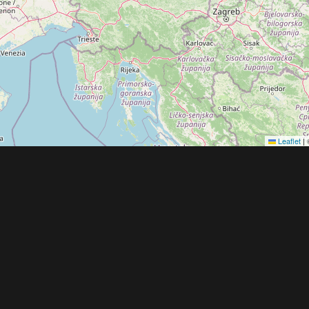
Leaflet
|
Obchodní 
© 2022 - 2026 Copyright CZECH NEWS CENT
společnosti
|
Informace o zpracování osobníc