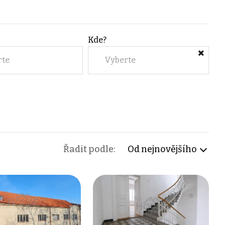
Kde?
rte
Vyberte
Řadit podle:
Od nejnovějšího