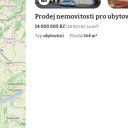
Prodej nemovitosti pro ubyto
14 000 000 Kč
(24 823 Kč za m²)
Typ
ubytování
Plocha
564 m²