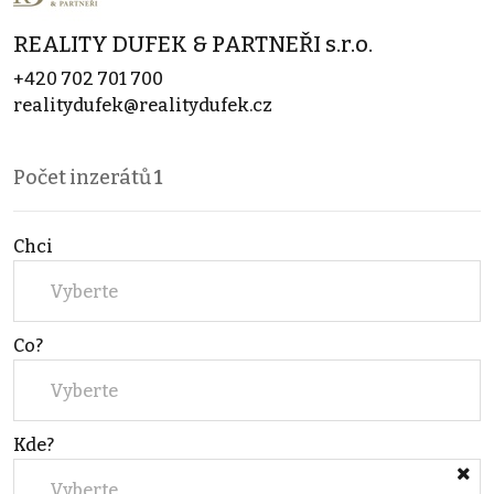
REALITY DUFEK & PARTNEŘI s.r.o.
+420 702 701 700
realitydufek@realitydufek.cz
Počet inzerátů
1
Chci
Vyberte
Co?
Vyberte
Kde?
Vyberte