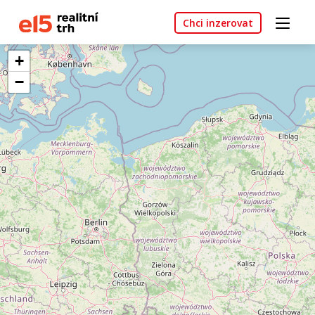
Chci inzerovat
+
−