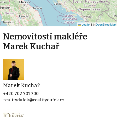
Leaflet
|
©
OpenStreetMap
Nemovitosti makléře
Marek Kuchař
Marek Kuchař
+420 702 701 700
realitydufek@realitydufek.cz