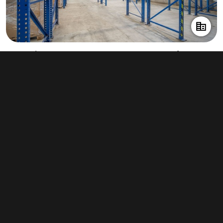
Pronájem skladu 908 m², Brandýs nad
Labem-Stará Boleslav
136 200 Kč za měsíc
(1 800 Kč za m²/rok)
Typ
sklady
Plocha
908 m²
Obchodní podmínky
Pravidla inzerce
Ceník
Registrace
Kontakt