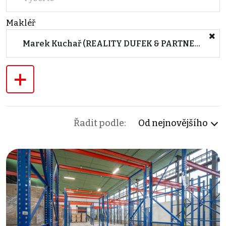
Makléř
Marek Kuchař (REALITY DUFEK & PARTNEŘI s.r.o.)
+
Řadit podle:
Od nejnovějšího