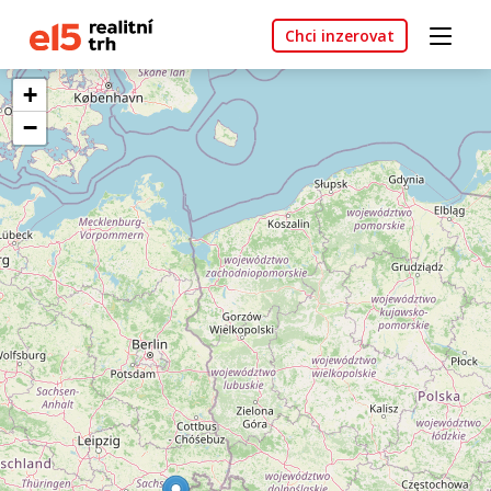
Chci inzerovat
+
−