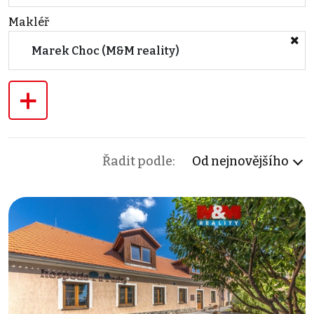
Makléř
Marek Choc (M&M reality)
+
Řadit podle:
Od nejnovějšího