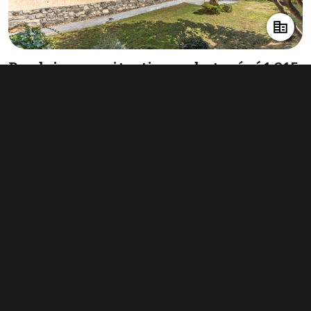
Prodej nemovitosti pro ubytování 1 015
m², Třebívlice
10 600 000 Kč
(10 443 Kč za m²)
Typ
ubytování
Plocha
1 015 m²
Obchodní podmínky
Pravidla inzerce
Ceník
Registrace
Kontakt