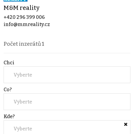
M&M reality
+420 296 399 006
info@mmreality.cz
Počet inzerátů
1
Chci
Vyberte
Co?
Vyberte
Kde?
Vyberte