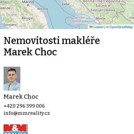
Leaflet
|
©
OpenStreetMap
Nemovitosti makléře
Marek Choc
Marek Choc
+420 296 399 006
info@mmreality.cz