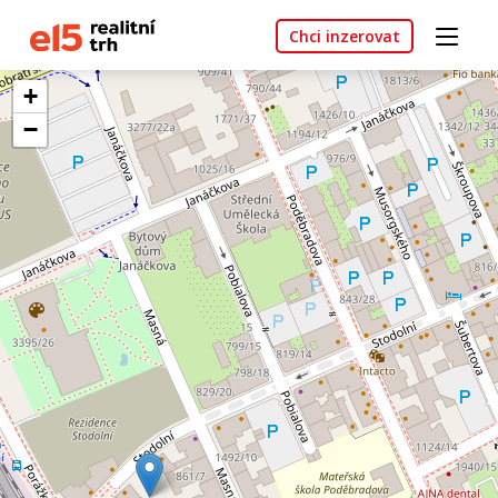
Chci inzerovat
+
−