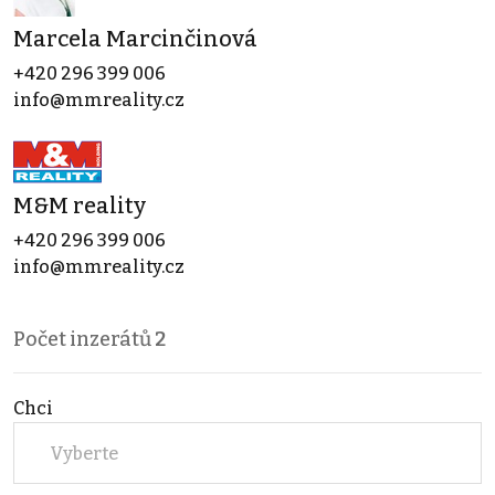
Marcela Marcinčinová
+420 296 399 006
info@mmreality.cz
M&M reality
+420 296 399 006
info@mmreality.cz
Počet inzerátů
2
Chci
Vyberte