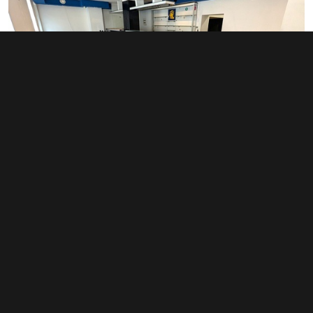
Pronájem restaurace 125 m², Ostrava -
Moravská Ostrava a Přívoz
18 000 Kč za měsíc
(1 728 Kč za m²/rok)
Typ
restaurace
Plocha
125 m²