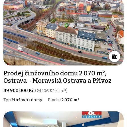
Prodej činžovního domu 2 070 m²,
Ostrava - Moravská Ostrava a Přívoz
49 900 000 Kč
(24 106 Kč za m²)
Typ
činžovní domy
Plocha
2 070 m²