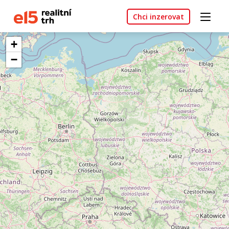
Chci inzerovat
+
−