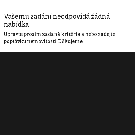
Vašemu zadání neodpovídá žádná
nabídka
Upravte prosím zadaná kritéria a nebo zadejte
poptávku nemovitosti. Děkujeme
Obchodní podmínky
Pravidla inzerce
Ceník
Registrace
Kontakt
© 2022 - 2026 Copyright CZECH NEWS CENTER a.s. a dodavatelé
obsahu |
Autorská práva k publikovaným materiálům
|
Podmínky pro
užívání služby informační společnosti
|
Informace o zpracování