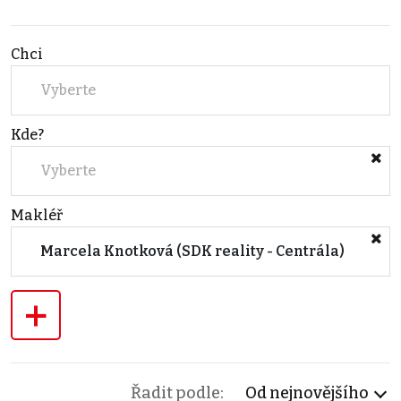
Chci
Vyberte
Kde?
Vyberte
Makléř
Marcela Knotková (SDK reality - Centrála)
+
Řadit podle:
Od nejnovějšího