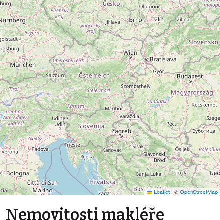
Leaflet
|
©
OpenStreetMap
Nemovitosti makléře