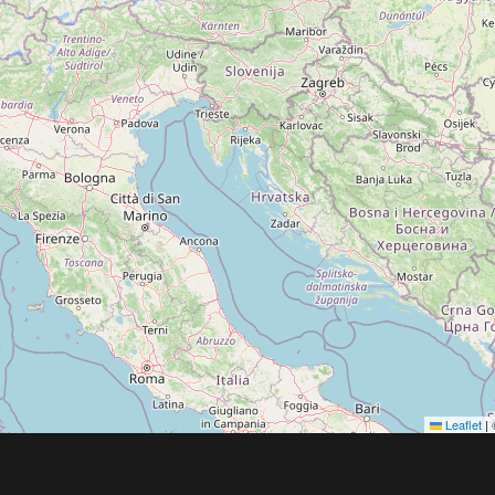
Leaflet
|