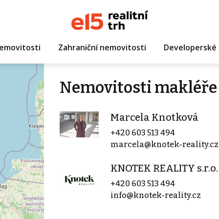
emovitosti
Zahraniční nemovitosti
Developerské 
Nemovitosti makléře
Marcela Knotková
+420 603 513 494
marcela@knotek-reality.cz
KNOTEK REALITY s.r.o.
+420 603 513 494
info@knotek-reality.cz