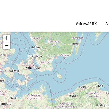
Adresář RK
N
+
−