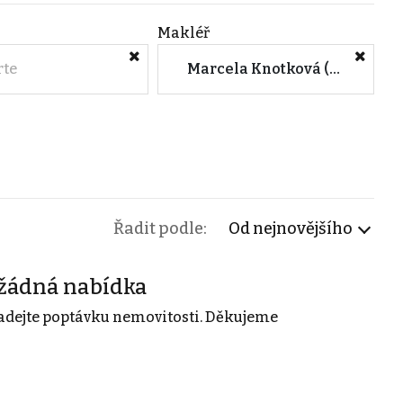
Makléř
rte
Marcela Knotková (KNOTEK REALITY s.r.o.)
Řadit podle:
Od nejnovějšího
žádná nabídka
adejte poptávku nemovitosti. Děkujeme