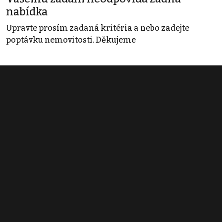
nabídka
Upravte prosím zadaná kritéria a nebo zadejte
poptávku nemovitosti. Děkujeme
Obchodní podmínky
Pravidla inzerce
Ceník
Registrace
Kontakt
© 2022 - 2026 Copyright CZECH NEWS CENTER a.s. a dodavatelé
obsahu |
Autorská práva k publikovaným materiálům
|
Podmínky pro
užívání služby informační společnosti
|
Informace o zpracování
osobních údajů
|
Cookies
|
Nastavení soukromí
|
Vlastnická
struktura
|
Jednotné kontaktní místo / Single Point of Contact
|
Podat
oznámení