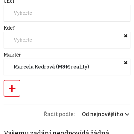
Chci
Vyberte
Kde?
Vyberte
Makléř
Marcela Kedrová (M&M reality)
+
Řadit podle:
Od nejnovějšího
Vašemu zadání neodpovídá žádná