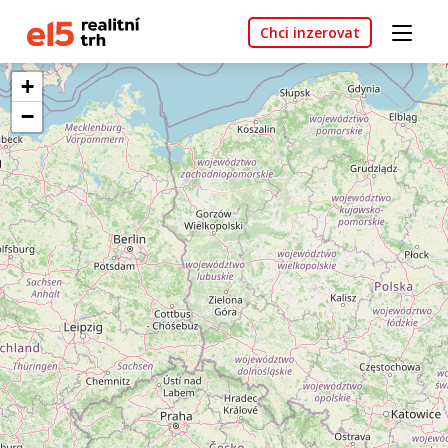
Chci inzerovat
+
−