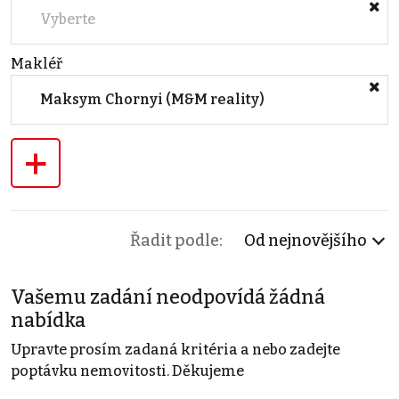
Vyberte
Makléř
Maksym Chornyi (M&M reality)
+
Řadit podle:
Od nejnovějšího
Vašemu zadání neodpovídá žádná
nabídka
Upravte prosím zadaná kritéria a nebo zadejte
poptávku nemovitosti. Děkujeme