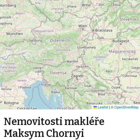
Leaflet
|
©
OpenStreetMap
Nemovitosti makléře
Maksym Chornyi