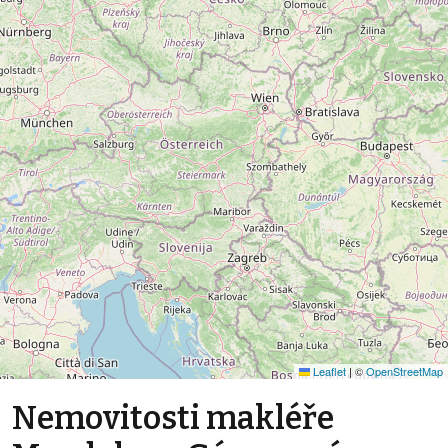
Leaflet
|
©
OpenStreetMap
Nemovitosti makléře