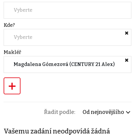
Vyberte
Kde?
Vyberte
Makléř
Magdalena Gómezová (CENTURY 21 Alex)
+
Řadit podle:
Od nejnovějšího
Vašemu zadání neodpovídá žádná