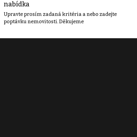
nabídka
Upravte prosím zadaná kritéria a nebo zadejte
poptávku nemovitosti. Děkujeme
Obchodní podmínky
Pravidla inzerce
Ceník
Registrace
Kontakt
© 2022 - 2026 Copyright CZECH NEWS CENTER a.s. a dodavatelé
obsahu |
Autorská práva k publikovaným materiálům
|
Podmínky pro
užívání služby informační společnosti
|
Informace o zpracování
osobních údajů
|
Cookies
|
Nastavení soukromí
|
Vlastnická
struktura
|
Jednotné kontaktní místo / Single Point of Contact
|
Podat
oznámení