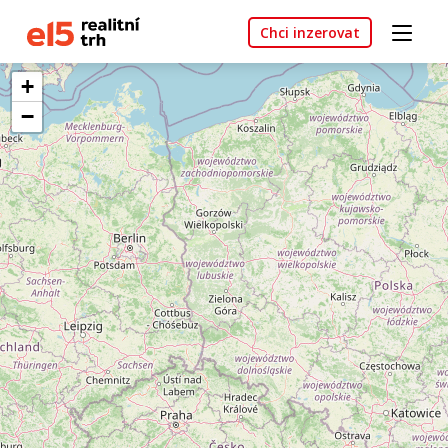
Chci inzerovat
+
−