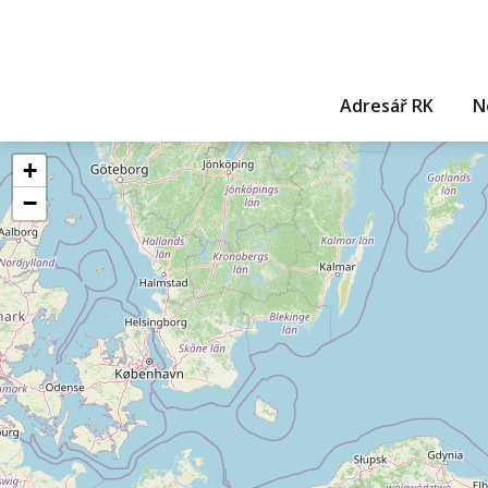
Adresář RK
N
+
−