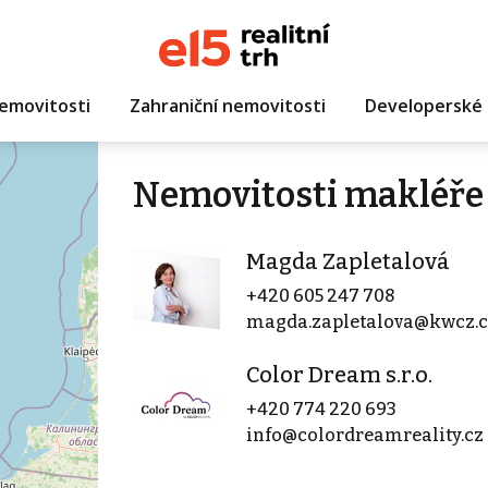
emovitosti
Zahraniční nemovitosti
Developerské 
Nemovitosti makléře
Magda Zapletalová
+420 605 247 708
magda.zapletalova@kwcz.c
Color Dream s.r.o.
+420 774 220 693
info@colordreamreality.cz