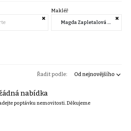
Makléř
rte
Magda Zapletalová (Color Dream s.r.o.)
Řadit podle:
Od nejnovějšího
žádná nabídka
adejte poptávku nemovitosti. Děkujeme