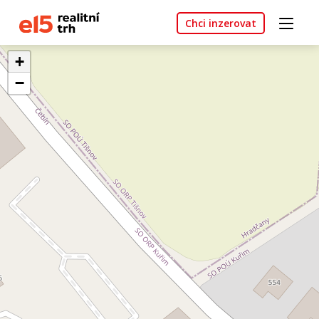
Chci inzerovat
+
−