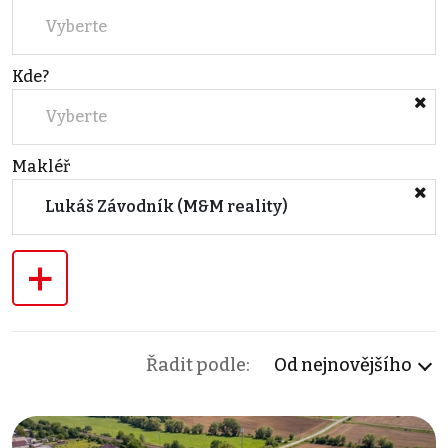
Vyberte
Kde?
Vyberte
Makléř
Lukáš Závodník (M&M reality)
+
Řadit podle:
Od nejnovějšího