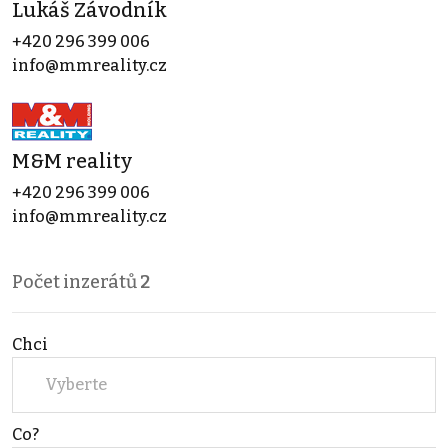
Lukáš Závodník
+420 296 399 006
info@mmreality.cz
M&M reality
+420 296 399 006
info@mmreality.cz
Počet inzerátů
2
Chci
Vyberte
Co?