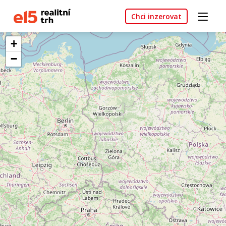
Chci inzerovat
+
−