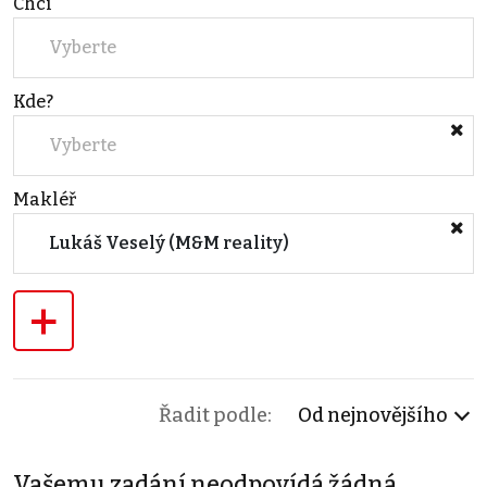
Chci
Vyberte
Kde?
Vyberte
Makléř
Lukáš Veselý (M&M reality)
+
Řadit podle:
Od nejnovějšího
Vašemu zadání neodpovídá žádná