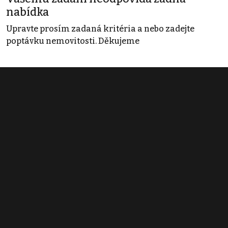
nabídka
Upravte prosím zadaná kritéria a nebo zadejte
poptávku nemovitosti. Děkujeme
Obchodní podmínky
Pravidla inzerce
Ceník
Registrace
Kontakt
© 2022 - 2026 Copyright CZECH NEWS CENTER a.s. a dodavatelé
obsahu |
Autorská práva k publikovaným materiálům
|
Podmínky pro
užívání služby informační společnosti
|
Informace o zpracování
osobních údajů
|
Cookies
|
Nastavení soukromí
|
Vlastnická
struktura
|
Jednotné kontaktní místo / Single Point of Contact
|
Podat
oznámení