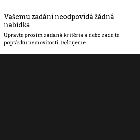
Vašemu zadání neodpovídá žádná
nabídka
Upravte prosím zadaná kritéria a nebo zadejte
poptávku nemovitosti. Děkujeme
Obchodní podmínky
Pravidla inzerce
Ceník
Registrace
Kontakt
© 2022 - 2026 Copyright CZECH NEWS CENTER a.s. a dodavatelé
obsahu |
Autorská práva k publikovaným materiálům
|
Podmínky pro
užívání služby informační společnosti
|
Informace o zpracování