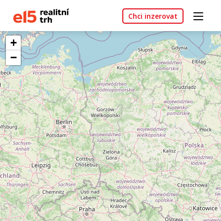
Chci inzerovat
+
−