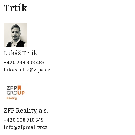
Trtík
Lukáš Trtík
+420 739 803 483
lukas.trtik@zfpa.cz
ZFP Reality, a.s.
+420 608 710 545
info@zfpreality.cz