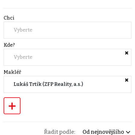
Chci
Vyberte
Kde?
Vyberte
Makléř
Lukáš Trtík (ZFP Reality, a.s.)
+
Řadit podle:
Od nejnovějšího