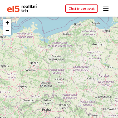
Chci inzerovat
+
−