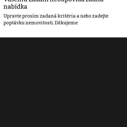
nabídka
Upravte prosím zadaná kritéria a nebo zadejte
poptávku nemovitosti. Děkujeme
Obchodní podmínky
Pravidla inzerce
Ceník
Registrace
Kontakt
© 2022 - 2026 Copyright CZECH NEWS CENTER a.s. a dodavatelé
obsahu |
Autorská práva k publikovaným materiálům
|
Podmínky pro
užívání služby informační společnosti
|
Informace o zpracování
osobních údajů
|
Cookies
|
Nastavení soukromí
|
Vlastnická
struktura
|
Jednotné kontaktní místo / Single Point of Contact
|
Podat
oznámení