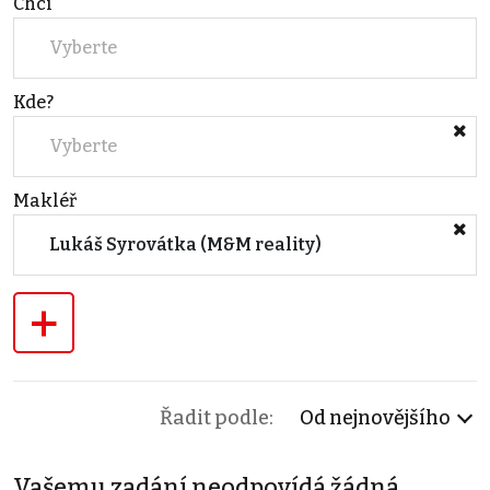
Chci
Vyberte
Kde?
Vyberte
Makléř
Lukáš Syrovátka (M&M reality)
+
Řadit podle:
Od nejnovějšího
Vašemu zadání neodpovídá žádná