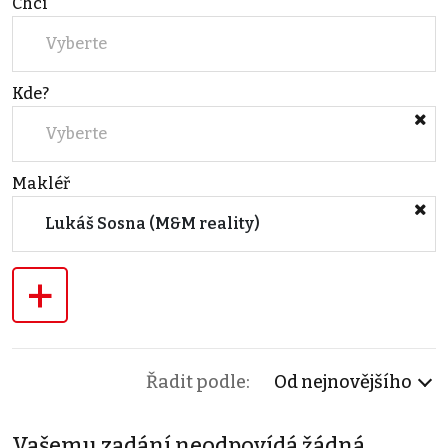
Chci
Vyberte
Kde?
Vyberte
Makléř
Lukáš Sosna (M&M reality)
+
Řadit podle:
Od nejnovějšího
Vašemu zadání neodpovídá žádná