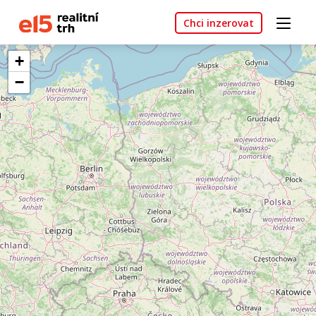
Chci inzerovat
+
−