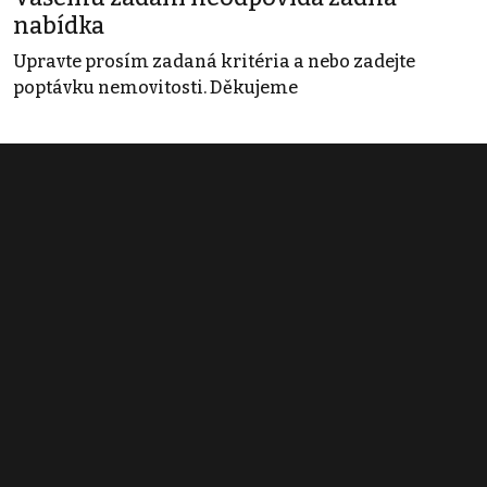
nabídka
Upravte prosím zadaná kritéria a nebo zadejte
poptávku nemovitosti. Děkujeme
Obchodní podmínky
Pravidla inzerce
Ceník
Registrace
Kontakt
© 2022 - 2026 Copyright CZECH NEWS CENTER a.s. a dodavatelé
obsahu |
Autorská práva k publikovaným materiálům
|
Podmínky pro
užívání služby informační společnosti
|
Informace o zpracování
osobních údajů
|
Cookies
|
Nastavení soukromí
|
Vlastnická
struktura
|
Jednotné kontaktní místo / Single Point of Contact
|
Podat
oznámení